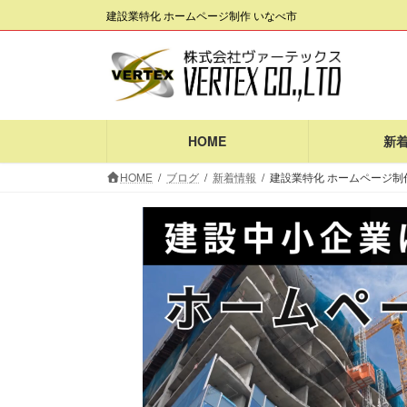
コ
ナ
建設業特化 ホームページ制作 いなべ市
ン
ビ
テ
ゲ
ン
ー
ツ
シ
へ
ョ
ス
ン
HOME
新
キ
に
HOME
ブログ
新着情報
建設業特化 ホームページ制
ッ
移
プ
動