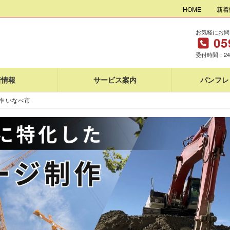
HOME
新着
お気軽にお問
05
受付時間：2
着情報
サービス案内
パンフレ
作 いなべ市